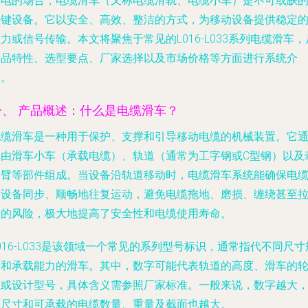
供电的场合，电缆滑车（又称电缆滑轨、电缆小车）是不可或缺
关键设备。它以安全、高效、整洁的方式，为移动设备提供稳定
力或信号传输。本文将聚焦于常见的L016-L033系列电缆滑车，
产品特性、选型要点、厂家选择以及市场价格等方面进行系统介
绍。
一、 产品概述：什么是电缆滑车？
电缆滑车是一种用于保护、支撑和引导移动电缆的机械装置。它
常由滑车小车（承载电缆）、轨道（通常为工字钢或C型钢）以及
引臂等部件组成。当设备沿轨道移动时，电缆滑车系统能确保电
随设备同步、顺畅地往复运动，避免电缆拖地、磨损、缠绕甚至
断的风险，极大地提高了安全性和电缆使用寿命。
016-L033是该领域一个常见的系列型号标识，通常指代不同尺寸
格和承载能力的滑车。其中，数字可能代表轨道的高度、滑车的
径或设计型号，具体含义需参照厂家标准。一般来说，数字越大
其尺寸和可承载的电缆数量、重量及截面也越大。