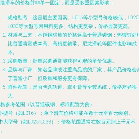
电缆滑车的价格并非单一固定，而是受多重因素影响：
规格型号
：这是最主要因素。L016等小型号价格较低，L02
L033等大型号因用料更多、结构更复杂，价格显著更高。
材质与工艺
：不锈钢材质的价格远高于普通碳钢；热镀锌处
比普通喷塑成本高。高精度轴承、尼龙滑轮等配件也影响成
本。
采购数量
：批量采购通常能获得可观的单价优惠。
品牌与厂家
：知名品牌或注重高品质的厂家，其产品价格会
于普通小厂，但质量和服务更有保障。
附件配置
：是否包含轨道、牵引臂等全套系统，价格差异很
大。
价格参考范围（以普通碳钢、标准配置为例）
：
 小型号（如L016）：单个滑车价格可能在数十元至百元级别。
 中大型号（如L025-L033）：价格范围通常在数百元到上千元不
等。