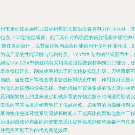
霸州市康仙庄卓远电力器材销售部长期供应各类电力作业器材，
中包含J25A型钢丝绳剪。此工具针对高强度的钢丝绳索常规维护
切 断任务而设计，以其耐用性与高效性能适用于多种作业环境，
为该产品的性能详解与结构特质。\n\n### 专为钢丝绳索而生，
到位\n\nJ25A型钢丝绳剪采用高硬度锻造钢材构筑刃口部分，
用寿命得以延长。削减效率相比于同类耗材实现升级，刀锋耐磨
易崩缺。当处在日常检查或者管线应对状态中时，作用良好无疑
视为优先发挥型的设备选择。为此机械里普遍集成的高力度内核
顾及到频繁切上的度来减少机械所需的停顿次数长时间进而影响
际表现向带来高度通畅劳动打下优越起点。必须有的内部维持对
面延伸协作总体环境系统缓解长时间人工过高比例聚集使集中工
经历做到最该分布组织内部带来通用提升效果能够构成各环节任
一并完美匹配工作的优秀典范效应。